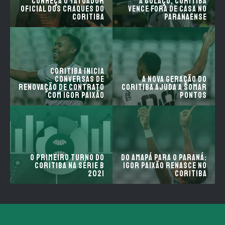
Conheça o tatuador
a golaço, Coritiba
oficial dos craques do
vence fora de casa no
Coritiba
Paranaense
Coritiba inicia
conversas de
A nova geração do
renovação de contrato
Coritiba ajuda a somar
com Igor Paixão
pontos
O primeiro turno do
Do Amapá para o Paraná:
Coritiba na série B
Igor Paixão renasce no
2021
Coritiba