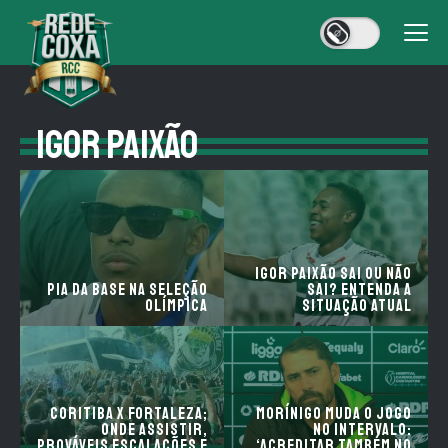
IGOR PAIXÃO
Igor Paixão sai ou não
Pia da base na Seleção
sai? Entenda a
Olímpica
situação atual
Coritiba x Fortaleza;
Morínigo muda o jogo
onde assistir,
no intervalo:
prováveis escalações e
‘acreditar também no