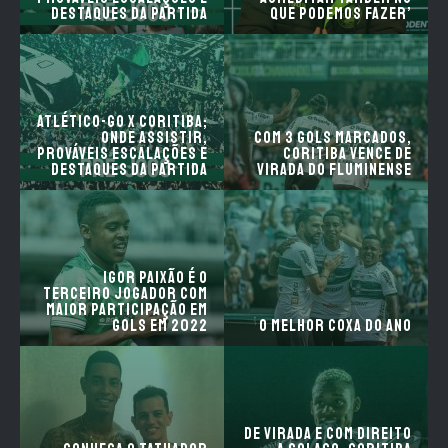
destaques da partida
que podemos fazer’
Atlético-GO x Coritiba;
onde assistir,
Com 3 gols marcados,
prováveis escalações e
Coritiba vence de
destaques da partida
virada do Fluminense
Igor Paixão é o
terceiro jogador com
maior participação em
gols em 2022
O Melhor Coxa do Ano
De virada e com direito